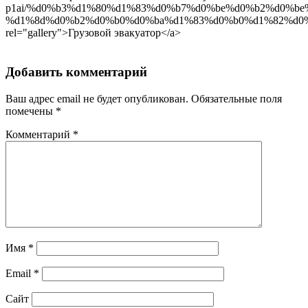
p1ai/%d0%b3%d1%80%d1%83%d0%b7%d0%be%d0%b2%d0%be
%d1%8d%d0%b2%d0%b0%d0%ba%d1%83%d0%b0%d1%82%d0%
rel="gallery">Грузовой эвакуатор</a>
Добавить комментарий
Ваш адрес email не будет опубликован.
Обязательные поля
помечены
*
Комментарий
*
Имя
*
Email
*
Сайт