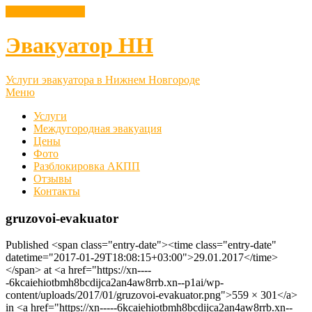
8 (952) 444 9 222
Эвакуатор НН
Услуги эвакуатора в Нижнем Новгороде
Меню
Услуги
Междугородная эвакуация
Цены
Фото
Разблокировка АКПП
Отзывы
Контакты
gruzovoi-evakuator
Published <span class="entry-date"><time class="entry-date"
datetime="2017-01-29T18:08:15+03:00">29.01.2017</time>
</span> at <a href="https://xn----
-6kcaiehiotbmh8bcdijca2an4aw8rrb.xn--p1ai/wp-
content/uploads/2017/01/gruzovoi-evakuator.png">559 × 301</a>
in <a href="https://xn-----6kcaiehiotbmh8bcdijca2an4aw8rrb.xn--