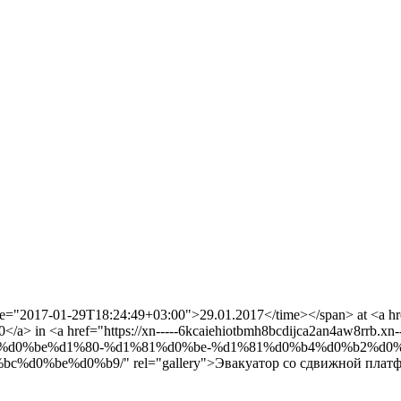
ime="2017-01-29T18:24:49+03:00">29.01.2017</time></span> at <a hre
/a> in <a href="https://xn-----6kcaiehiotbmh8bcdijca2an4aw8rrb.xn-
2%d0%be%d1%80-%d1%81%d0%be-%d1%81%d0%b4%d0%b2%d0
%be%d0%b9/" rel="gallery">Эвакуатор со сдвижной платф