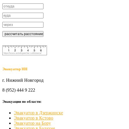
https://www.avtodispetcher.ru/distance/
Эвакуатор НН
г. Нижний Новгород
8 (952) 444 9 222
Эвакуация по области:
Эвакуатор в Дзержинске
Эвакуатор в Кстово
Эвакуатор на Бору
Эвакуатор в Балахне