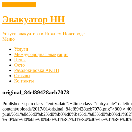
8 (952) 444 9 222
Эвакуатор НН
Услуги эвакуатора в Нижнем Новгороде
Меню
Услуги
Междугородная эвакуация
Цены
Фото
Разблокировка АКПП
Отзывы
Контакты
original_84ef89428aeb7078
Published <span class="entry-date"><time class="entry-date" datet
content/uploads/2017/01/original_84ef89428aeb7078.png">800 × 400<
p1ai/%d1%8d%d0%b2%d0%b0%d0%ba%d1%83%d0%b0%d1%8
%d0%bf%d0%bb%d0%b0%d1%82%d1%84%d0%be%d1%80%d0%bc%d0