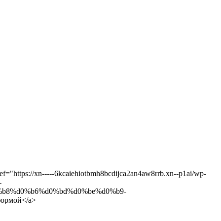
f="https://xn-----6kcaiehiotbmh8bcdijca2an4aw8rrb.xn--p1ai/wp-
-
%b8%d0%b6%d0%bd%d0%be%d0%b9-
ормой</a>